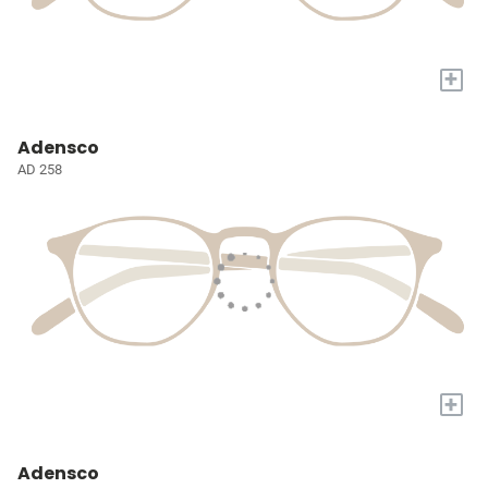
+
Adensco
AD 258
+
Adensco