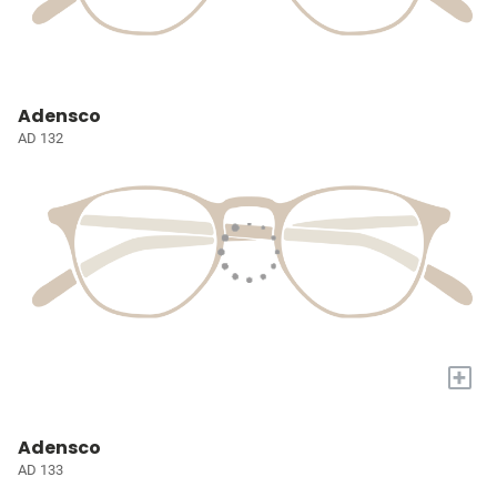
Adensco
AD 132
+
Adensco
AD 133