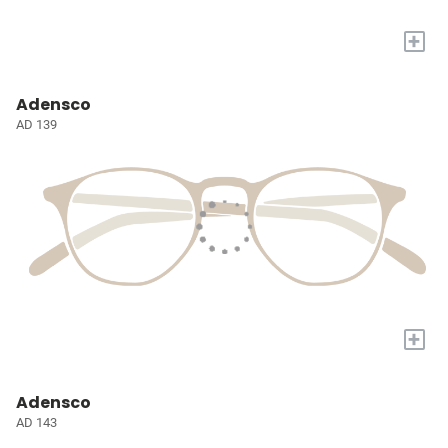
+
Adensco
AD 139
+
Adensco
AD 143