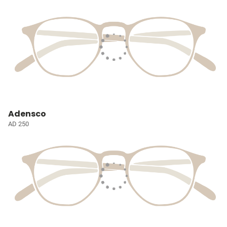
Adensco
AD 250