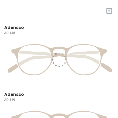
+
Adensco
AD 145
Adensco
AD 149