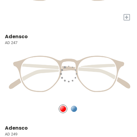
+
Adensco
AD 247
Adensco
AD 249