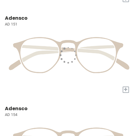
Adensco
AD 151
+
Adensco
AD 154